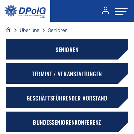
Über uns
Senioren
SENIOREN
TERMINE / VERANSTALTUNGEN
GESCHÄFTSFÜHRENDER VORSTAND
BUNDESSENIORENKONFERENZ