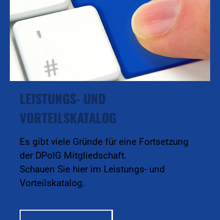
LEISTUNGS- UND
VORTEILSKATALOG
Es gibt viele Gründe für eine Fortsetzung
der DPolG Mitgliedschaft.
Schauen Sie hier im Leistungs- und
Vorteilskatalog.