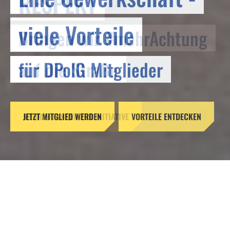
RESPEKT
viele Vorteile
Bringen wir #mehrAchtung
für DPolG Mitglieder
auf die Straße
JETZT MITGLIED WERDEN
MEHR ERFAHREN ZUR INITIATIVE
VORTEILE ENTDECKEN
Reformen ohne Verstand –
Gefahren für unsere