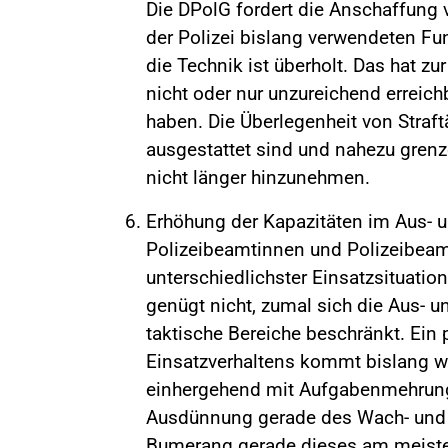
Die DPolG fordert die Anschaffung 
der Polizei bislang verwendeten Fun
die Technik ist überholt. Das hat zu
nicht oder nur unzureichend erreich
haben. Die Überlegenheit von Straf
ausgestattet sind und nahezu gren
nicht länger hinzunehmen.
Erhöhung der Kapazitäten im Aus- 
Polizeibeamtinnen und Polizeibeam
unterschiedlichster Einsatzsituatio
genügt nicht, zumal sich die Aus- u
taktische Bereiche beschränkt. Ein 
Einsatzverhaltens kommt bislang w
einhergehend mit Aufgabenmehrung e
Ausdünnung gerade des Wach- und S
Bumerang gerade dieses am meiste