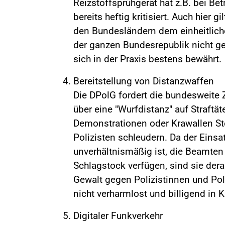
Reizstoffsprühgerät hat z.B. bei B
bereits heftig kritisiert. Auch hier 
den Bundesländern dem einheitliche
der ganzen Bundesrepublik nicht ger
sich in der Praxis bestens bewährt.
Bereitstellung von Distanzwaffen
Die DPolG fordert die bundesweite
über eine "Wurfdistanz" auf Straftät
Demonstrationen oder Krawallen St
Polizisten schleudern. Da der Eins
unverhältnismäßig ist, die Beamten
Schlagstock verfügen, sind sie dera
Gewalt gegen Polizistinnen und Pol
nicht verharmlost und billigend i
Digitaler Funkverkehr