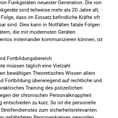
von Funkgeräten neuester Generation. Die von
kgeräte sind teilweise mehr als 20 Jahre alt,
r Folge, dass im Einsatz befindliche Kräfte oft
bar sind. Dies kann in Notfällen fatale Folgen
tätern, die mit modernsten Geräten
zenlos miteinander kommunizieren können, ist
und Fortbildungsbereich
te müssen täglich eine Vielzahl
nen bewältigen Theoretisches Wissen allein
nd Fortbildung überwiegend auf rechtliche und
praktisches Training des polizeilichen
egen der chronischen Personalknappheit
ntschieden zu kurz. So ist die personelle
treifendienstes zum sicherheitsrelevanten
n gefährdeten Personenkreises geworden.