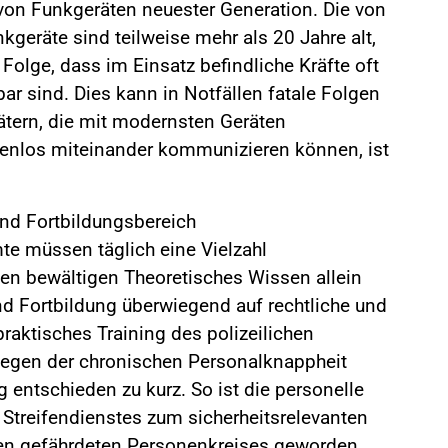
von Funkgeräten neuester Generation. Die von
kgeräte sind teilweise mehr als 20 Jahre alt,
r Folge, dass im Einsatz befindliche Kräfte oft
bar sind. Dies kann in Notfällen fatale Folgen
tätern, die mit modernsten Geräten
zenlos miteinander kommunizieren können, ist
und Fortbildungsbereich
te müssen täglich eine Vielzahl
nen bewältigen Theoretisches Wissen allein
nd Fortbildung überwiegend auf rechtliche und
praktisches Training des polizeilichen
egen der chronischen Personalknappheit
ntschieden zu kurz. So ist die personelle
treifendienstes zum sicherheitsrelevanten
n gefährdeten Personenkreises geworden.