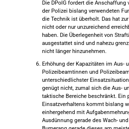
Die DPolG fordert die Anschaffung 
der Polizei bislang verwendeten Fun
die Technik ist überholt. Das hat zu
nicht oder nur unzureichend erreich
haben. Die Überlegenheit von Straf
ausgestattet sind und nahezu gren
nicht länger hinzunehmen.
Erhöhung der Kapazitäten im Aus- 
Polizeibeamtinnen und Polizeibeam
unterschiedlichster Einsatzsituatio
genügt nicht, zumal sich die Aus- u
taktische Bereiche beschränkt. Ein 
Einsatzverhaltens kommt bislang w
einhergehend mit Aufgabenmehrung e
Ausdünnung gerade des Wach- und S
Bumerang gerade dieses am meiste