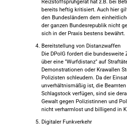
Reizstoffsprühgerät hat z.B. bei B
bereits heftig kritisiert. Auch hier 
den Bundesländern dem einheitliche
der ganzen Bundesrepublik nicht ger
sich in der Praxis bestens bewährt.
Bereitstellung von Distanzwaffen
Die DPolG fordert die bundesweite
über eine "Wurfdistanz" auf Straftät
Demonstrationen oder Krawallen St
Polizisten schleudern. Da der Eins
unverhältnismäßig ist, die Beamten
Schlagstock verfügen, sind sie dera
Gewalt gegen Polizistinnen und Pol
nicht verharmlost und billigend i
Digitaler Funkverkehr