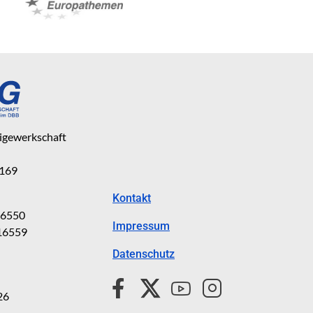
eigewerkschaft
 169
Kontakt
816550
Impressum
816559
Datenschutz
26