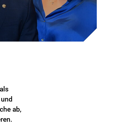
als
 und
che ab,
ren.