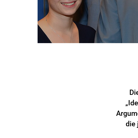
Di
„Id
Argume
die