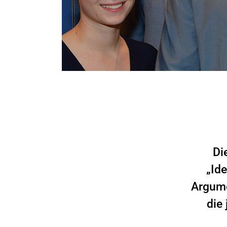
Di
„Id
Argume
die