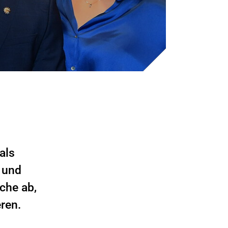
als
 und
che ab,
ren.