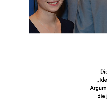
Di
„Id
Argume
die