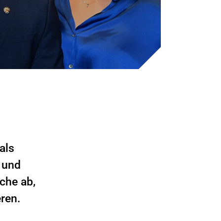
als
 und
che ab,
ren.