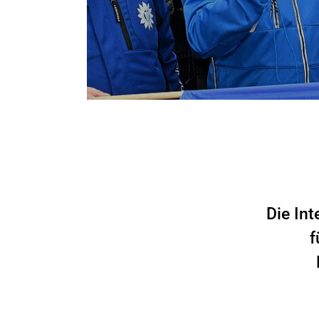
Die In
f