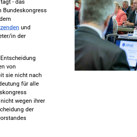
tagt - das
m Bundeskongress
 dem
tzenden
und
ter/in der
r Entscheidung
en von
t sie nicht nach
eutung für alle
eskongress
 nicht wegen ihrer
tscheidung der
vorstandes