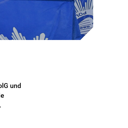
olG und
ie
.