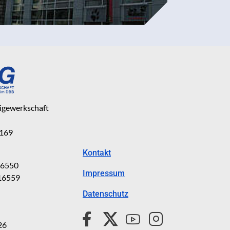
eigewerkschaft
 169
Kontakt
816550
Impressum
816559
Datenschutz
26