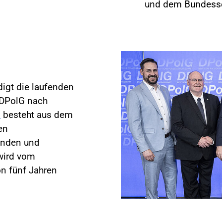
und dem Bundesse
digt die laufenden
e DPolG nach
g
besteht aus dem
en
enden und
 wird vom
n fünf Jahren