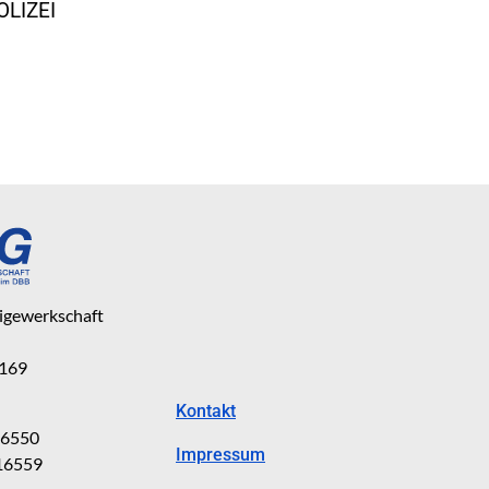
OLIZEI
eigewerkschaft
 169
Kontakt
816550
Impressum
816559