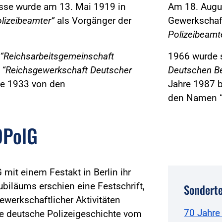
isse wurde am 13. Mai 1919 in
Am 18. Augus
lizeibeamter”
als Vorgänger der
Gewerkschaf
Polizeibeamt
“Reichsarbeitsgemeinschaft
1966 wurde 
n
“Reichsgewerkschaft Deutscher
Deutschen B
de 1933 von den
Jahre 1987 b
den Namen “D
DPolG
mit einem Festakt in Berlin ihr
ubiläums erschien eine Festschrift,
Sonderte
gewerkschaftlicher Aktivitäten
70 Jahre
die deutsche Polizeigeschichte vom