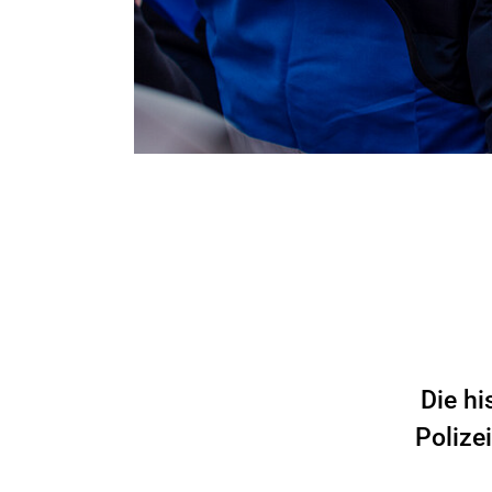
Die hi
Polize