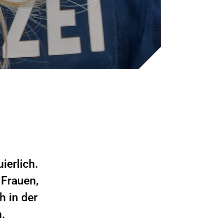
ierlich.
 Frauen,
h in der
.