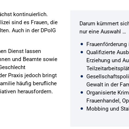
ächst kontinuierlich.
izei sind es Frauen, die
Darum kümmert sich 
lten. Auch in der DPolG
nur eine Auswahl …
Frauenförderung i
hen Dienst lassen
Qualifizierte Aus
innen und Beamte sowie
Erziehung und Aus
Geschlecht
Teilzeitarbeitsplä
er Praxis jedoch bringt
Gesellschaftspol
amilie häufig berufliche
Gewalt in der Fa
tiativen herausfordern.
Organisierte Krim
Frauenhandel, Op
Mobbing und Stal