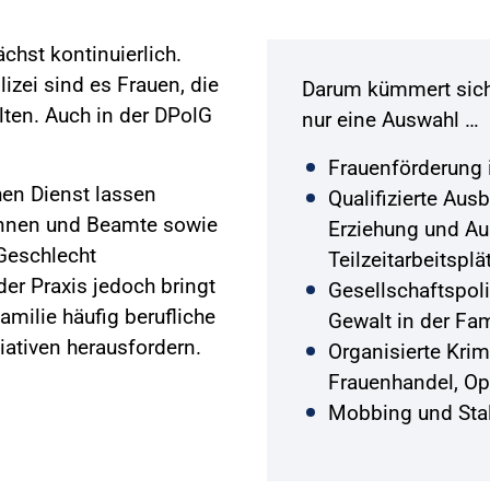
ächst kontinuierlich.
izei sind es Frauen, die
Darum kümmert sich 
lten. Auch in der DPolG
nur eine Auswahl …
Frauenförderung i
hen Dienst lassen
Qualifizierte Aus
innen und Beamte sowie
Erziehung und Aus
Geschlecht
Teilzeitarbeitsplä
er Praxis jedoch bringt
Gesellschaftspol
amilie häufig berufliche
Gewalt in der Fa
tiativen herausfordern.
Organisierte Krim
Frauenhandel, Op
Mobbing und Stal