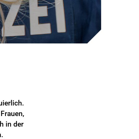
ierlich.
 Frauen,
h in der
.