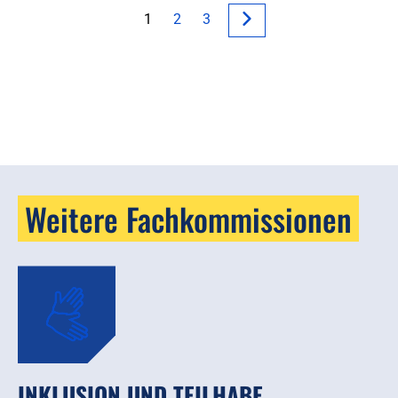
1
2
3
Weitere Fachkommissionen
INKLUSION UND TEILHABE