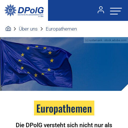
Über uns
Europathemen
(c) rustamank - stock.adobe.com
Europathemen
Die DPolG versteht sich nicht nur als