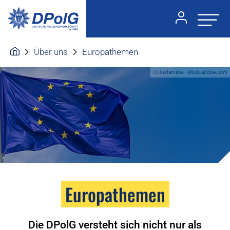
Über uns
Europathemen
(c) rustamank - stock.adobe.com
Europathemen
Die DPolG versteht sich nicht nur als