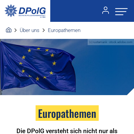
Über uns
Europathemen
(c) rustamank - stock.adobe.com
Europathemen
Die DPolG versteht sich nicht nur als