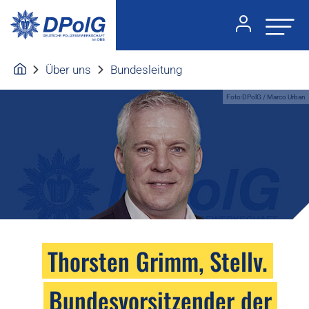
Über uns
Bundesleitung
Foto:DPolG / Marco Urban
Thorsten Grimm, Stellv.
Bundesvorsitzender der