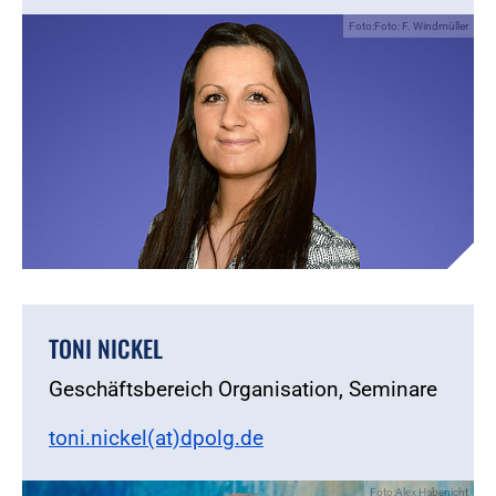
Foto:Foto: F. Windmüller
TONI NICKEL
Geschäftsbereich Organisation, Seminare
toni.nickel(at)dpolg.de
Foto:Alex Habenicht