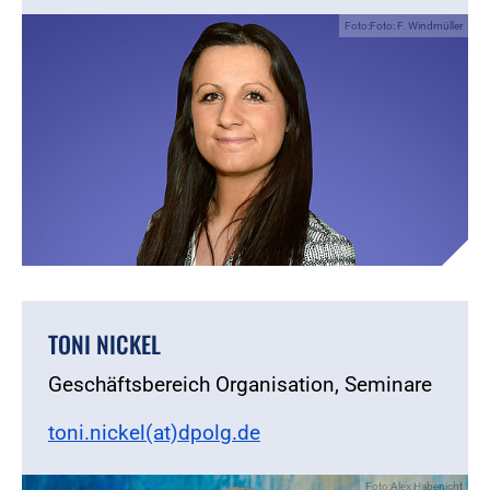
Foto:Foto: F. Windmüller
TONI NICKEL
Geschäftsbereich Organisation, Seminare
toni.nickel(at)dpolg.de
Foto:Alex Habenicht