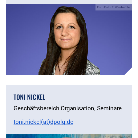
Foto:Foto: F. Windmüller
TONI NICKEL
Geschäftsbereich Organisation, Seminare
toni.nickel(at)dpolg.de
Foto:Alex Habenicht