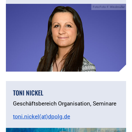
Foto:Foto: F. Windmüller
TONI NICKEL
Geschäftsbereich Organisation, Seminare
toni.nickel(at)dpolg.de
Foto:Alex Habenicht