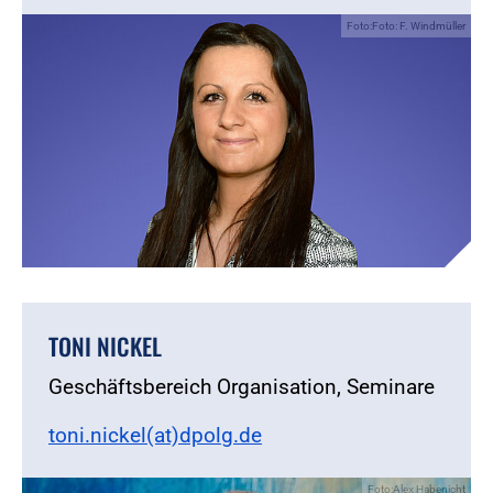
Foto:Foto: F. Windmüller
TONI NICKEL
Geschäftsbereich Organisation, Seminare
toni.nickel(at)dpolg.de
Foto:Alex Habenicht