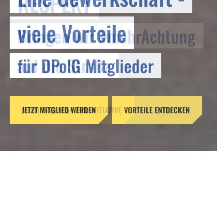
RESPEKT
viele Vorteile
Bringen wir #mehrAchtung
für DPolG Mitglieder
auf die Straße
JETZT MITGLIED WERDEN
MEHR ERFAHREN ZUR INITIATIVE
VORTEILE ENTDECKEN
Reformen ohne Verstand –
Gefahren für unsere