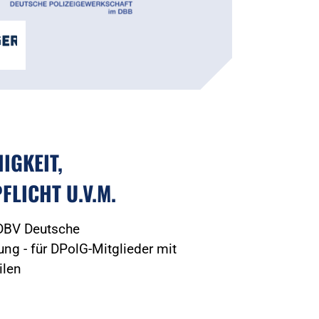
IGKEIT,
FLICHT U.V.M.
 DBV Deutsche
ng - für DPolG-Mitglieder mit
ilen