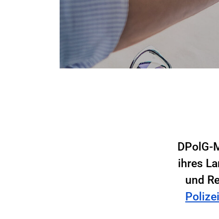
DPolG-M
ihres L
und Re
Polize