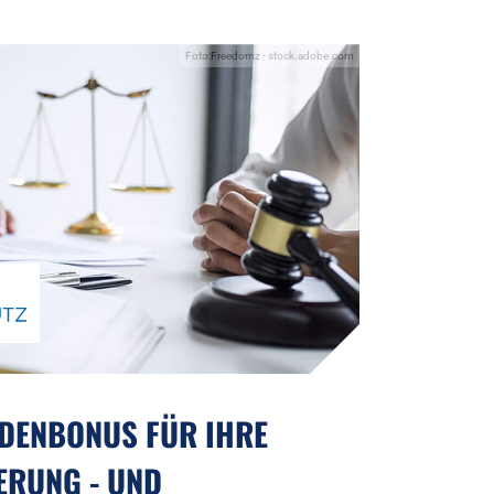
Foto:Freedomz - stock.adobe.com
DENBONUS FÜR IHRE
ERUNG - UND