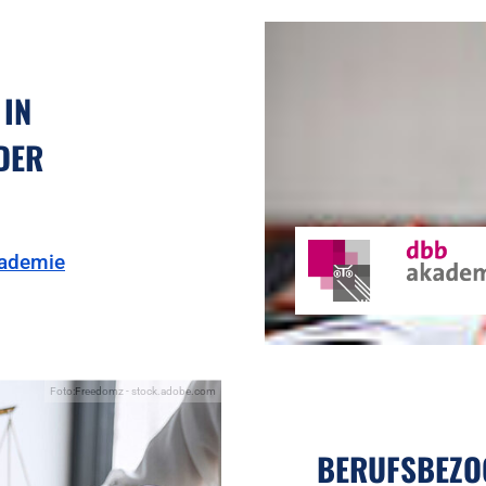
IN
DER
kademie
Foto:Freedomz - stock.adobe.com
BERUFSBEZO