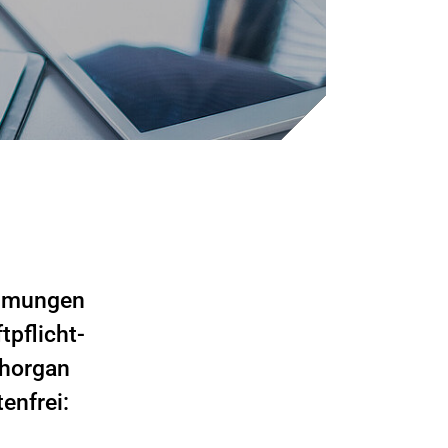
immungen
pflicht-
chorgan
enfrei: