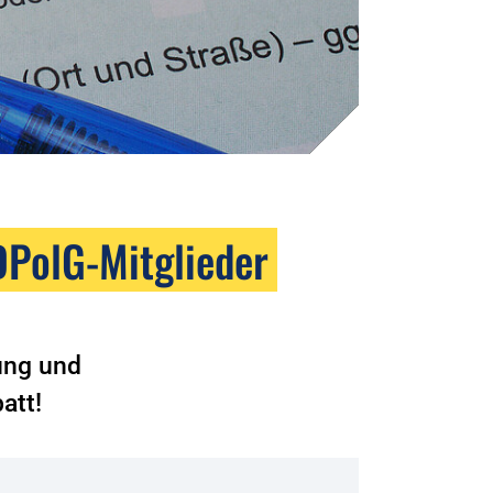
DPolG-Mitglieder
rung und
att!