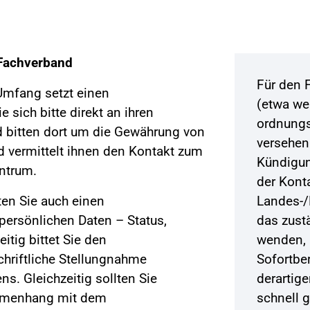
Fachverband
Für den 
mfang setzt einen
(etwa we
sich bitte direkt an ihren
ordnung
 bitten dort um die Gewährung von
versehen
d vermittelt ihnen den Kontakt zum
Kündigun
entrum.
der Kont
en Sie auch einen
Landes-/
 persönlichen Daten – Status,
das zust
eitig bittet Sie den
wenden, 
hriftliche Stellungnahme
Sofortber
ns. Gleichzeitig sollten Sie
derartig
ammenhang mit dem
schnell 