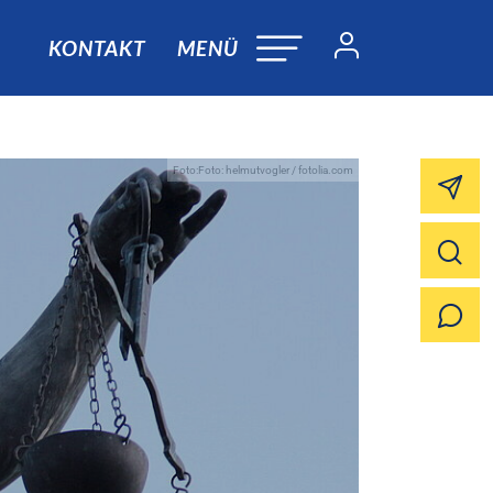
KONTAKT
MENÜ
Foto:Foto: helmutvogler / fotolia.com