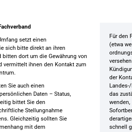
Fachverband
Für den 
mfang setzt einen
(etwa we
sich bitte direkt an ihren
ordnung
 bitten dort um die Gewährung von
versehen
d vermittelt ihnen den Kontakt zum
Kündigun
entrum.
der Kont
en Sie auch einen
Landes-/
 persönlichen Daten – Status,
das zust
eitig bittet Sie den
wenden, 
hriftliche Stellungnahme
Sofortber
ns. Gleichzeitig sollten Sie
derartig
ammenhang mit dem
schnell 