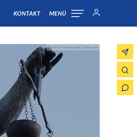
KONTAKT
MENÜ
Foto:Foto: helmutvogler / fotolia.com