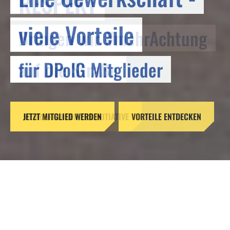
RESPEKT
viele Vorteile
Bringen wir #mehrAchtung
für DPolG Mitglieder
auf die Straße
JETZT MITGLIED WERDEN
MEHR ERFAHREN ZUR INITIATIVE
VORTEILE ENTDECKEN
Reformen ohne Verstand –
Gefahren für unsere