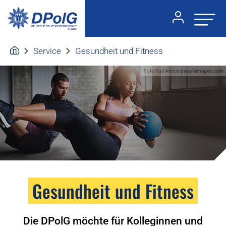
Service
Gesundheit und Fitness
Foto:Yuri Arcurs peopleimages.com
Gesundheit und Fitness
Die DPolG möchte für Kolleginnen und