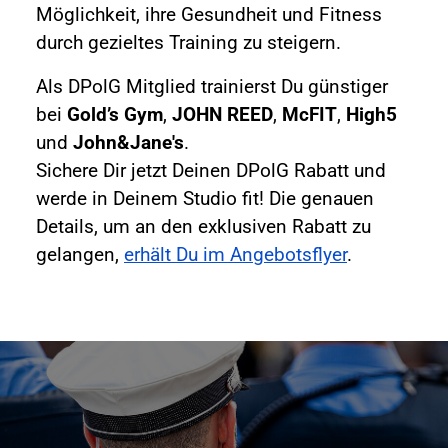
Möglichkeit, ihre Gesundheit und Fitness
durch gezieltes Training zu steigern.
Als DPolG Mitglied trainierst Du günstiger
bei
Gold’s Gym
,
JOHN REED
,
McFIT
,
High5
und
John&Jane's
.
Sichere Dir jetzt Deinen DPolG Rabatt und
werde in Deinem Studio fit! Die genauen
Details, um an den exklusiven Rabatt zu
gelangen,
erhält Du im Angebotsflyer
.