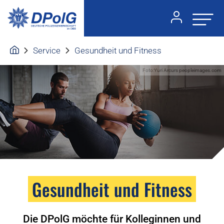
Service
Gesundheit und Fitness
Foto:Yuri Arcurs peopleimages.com
Gesundheit und Fitness
Die DPolG möchte für Kolleginnen und