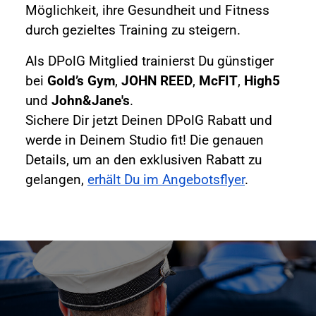
Möglichkeit, ihre Gesundheit und Fitness
durch gezieltes Training zu steigern.
Als DPolG Mitglied trainierst Du günstiger
bei
Gold’s Gym
,
JOHN REED
,
McFIT
,
High5
und
John&Jane's
.
Sichere Dir jetzt Deinen DPolG Rabatt und
werde in Deinem Studio fit! Die genauen
Details, um an den exklusiven Rabatt zu
gelangen,
erhält Du im Angebotsflyer
.