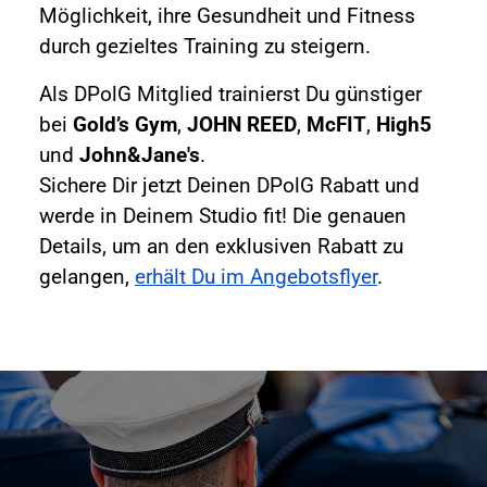
Möglichkeit, ihre Gesundheit und Fitness
durch gezieltes Training zu steigern.
Als DPolG Mitglied trainierst Du günstiger
bei
Gold’s Gym
,
JOHN REED
,
McFIT
,
High5
und
John&Jane's
.
Sichere Dir jetzt Deinen DPolG Rabatt und
werde in Deinem Studio fit! Die genauen
Details, um an den exklusiven Rabatt zu
gelangen,
erhält Du im Angebotsflyer
.