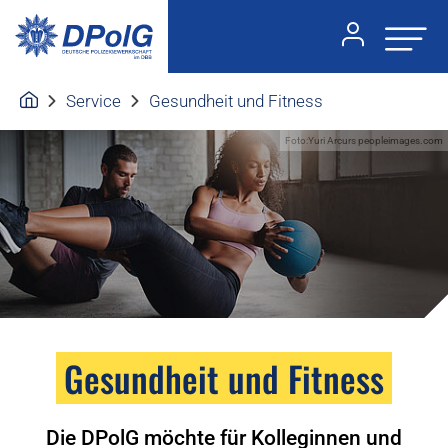
Service
Gesundheit und Fitness
Foto:Yuri Arcurs peopleimages.com
Gesundheit und Fitness
Die DPolG möchte für Kolleginnen und