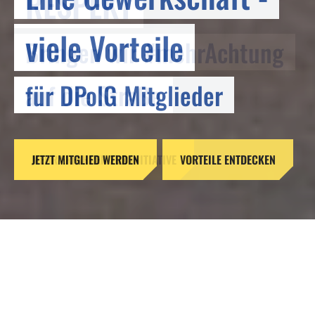
RESPEKT
viele Vorteile
Bringen wir #mehrAchtung
für DPolG Mitglieder
auf die Straße
JETZT MITGLIED WERDEN
MEHR ERFAHREN ZUR INITIATIVE
VORTEILE ENTDECKEN
Reformen ohne Verstand –
Gefahren für unsere