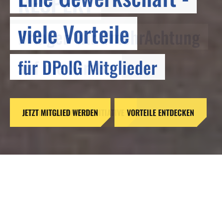
RESPEKT
viele Vorteile
Bringen wir #mehrAchtung
für DPolG Mitglieder
auf die Straße
JETZT MITGLIED WERDEN
MEHR ERFAHREN ZUR INITIATIVE
VORTEILE ENTDECKEN
Reformen ohne Verstand –
Gefahren für unsere