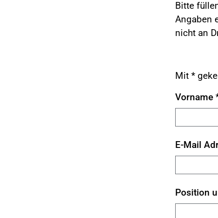
Bitte füll
Angaben ei
nicht an D
Mit * geke
Vorname
E-Mail Ad
Position 