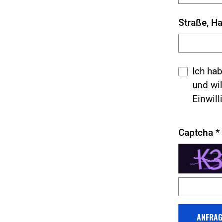
Straße, Ha
Ich ha
und wil
Einwill
Captcha
*
ANFRAG