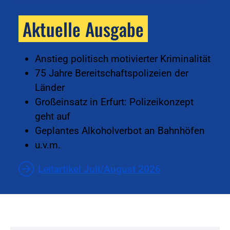
Aktuelle Ausgabe
Anstieg politisch motivierter Kriminalität
75 Jahre Bereitschaftspolizeien der
Länder
Großeinsatz in Erfurt: Polizeikonzept
geht auf
Geplantes Alkoholverbot an Bahnhöfen
u.v.m.
Leitartikel Juli/August 2026