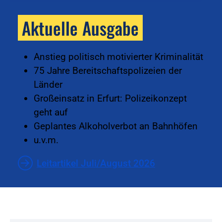
Aktuelle Ausgabe
Anstieg politisch motivierter Kriminalität
75 Jahre Bereitschaftspolizeien der
Länder
Großeinsatz in Erfurt: Polizeikonzept
geht auf
Geplantes Alkoholverbot an Bahnhöfen
u.v.m.
Leitartikel Juli/August 2026