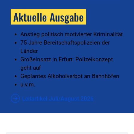
Aktuelle Ausgabe
Anstieg politisch motivierter Kriminalität
75 Jahre Bereitschaftspolizeien der
Länder
Großeinsatz in Erfurt: Polizeikonzept
geht auf
Geplantes Alkoholverbot an Bahnhöfen
u.v.m.
Leitartikel Juli/August 2026