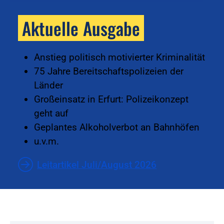
Aktuelle Ausgabe
Anstieg politisch motivierter Kriminalität
75 Jahre Bereitschaftspolizeien der
Länder
Großeinsatz in Erfurt: Polizeikonzept
geht auf
Geplantes Alkoholverbot an Bahnhöfen
u.v.m.
Leitartikel Juli/August 2026