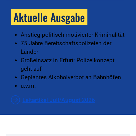
Aktuelle Ausgabe
Anstieg politisch motivierter Kriminalität
75 Jahre Bereitschaftspolizeien der
Länder
Großeinsatz in Erfurt: Polizeikonzept
geht auf
Geplantes Alkoholverbot an Bahnhöfen
u.v.m.
Leitartikel Juli/August 2026