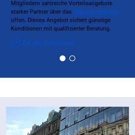
Mitgliedern zahlreiche Vorteilsangebote
starker Partner über das
dbb vorsorgewerk
offen. Dieses Angebot sichert günstige
Konditionen mit qualifizierter Beratung.
Zur dbb Vorteilswelt