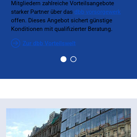
Mitgliedern zahlreiche Vorteilsangebote
starker Partner über das
dbb vorsorgewerk
offen. Dieses Angebot sichert günstige
Konditionen mit qualifizierter Beratung.
Zur dbb Vorteilswelt