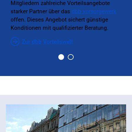
Mitgliedern zahlreiche Vorteilsangebote
starker Partner über das
dbb vorsorgewerk
offen. Dieses Angebot sichert günstige
Konditionen mit qualifizierter Beratung.
Zur dbb Vorteilswelt