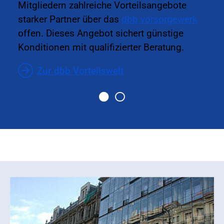
Mitgliedern zahlreiche Vorteilsangebote
starker Partner über das
dbb vorsorgewerk
offen. Dieses Angebot sichert günstige
Konditionen mit qualifizierter Beratung.
Zur dbb Vorteilswelt