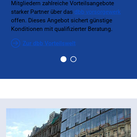
Mitgliedern zahlreiche Vorteilsangebote
starker Partner über das
dbb vorsorgewerk
offen. Dieses Angebot sichert günstige
Konditionen mit qualifizierter Beratung.
Zur dbb Vorteilswelt