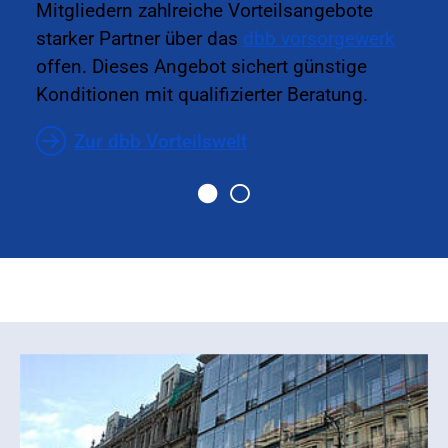
Mitgliedern zahlreiche Vorteilsangebote
starker Partner über das
dbb vorsorgewerk
offen. Dieses Angebot sichert günstige
Konditionen mit qualifizierter Beratung.
Zur dbb Vorteilswelt