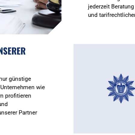
jederzeit Beratun
und tarifrechtlich
UNSERER
 nur günstige
 Unternehmen wie
n profitieren
und
nserer Partner