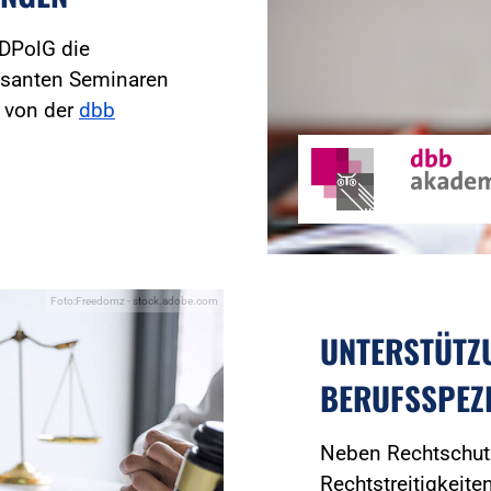
 DPolG die
essanten Seminaren
e von der
dbb
Foto:Freedomz - stock.adobe.com
UNTERSTÜTZ
BERUFSSPEZ
Neben Rechtschutz
Rechtstreitigkeite