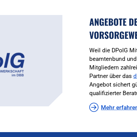
ANGEBOTE D
VORSORGEW
Weil die DPolG Mi
beamtenbund und t
Mitgliedern zahlre
Partner über das
d
Angebot sichert g
qualifizierter Bera
Mehr erfahre