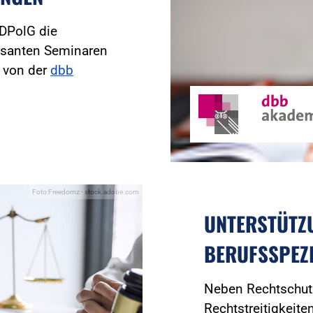
 DPolG die
essanten Seminaren
e von der
dbb
Foto:Freedomz - stock.adobe.com
UNTERSTÜTZ
BERUFSSPEZ
Neben Rechtschutz
Rechtstreitigkeite