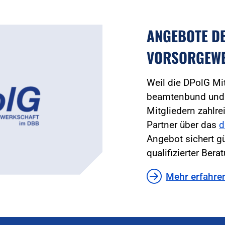
ANGEBOTE D
VORSORGEW
Weil die DPolG Mi
beamtenbund und t
Mitgliedern zahlre
Partner über das
d
Angebot sichert g
qualifizierter Bera
Mehr erfahre