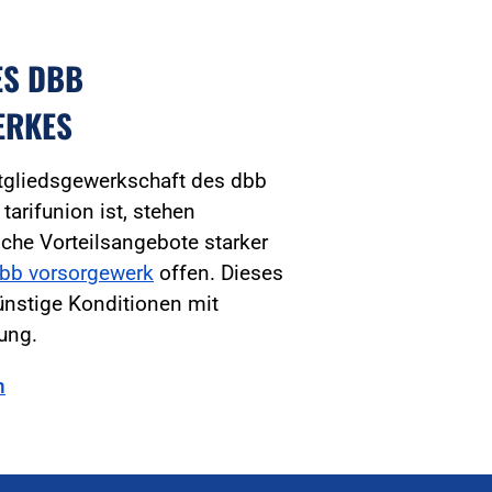
ES DBB
ERKES
tgliedsgewerkschaft des dbb
arifunion ist, stehen
iche Vorteilsangebote starker
bb vorsorgewerk
offen. Dieses
ünstige Konditionen mit
tung.
n