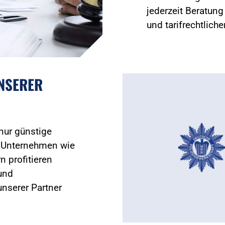
jederzeit Beratun
und tarifrechtlich
UNSERER
 nur günstige
 Unternehmen wie
n profitieren
und
nserer Partner