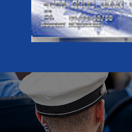
er das
rt
ng.