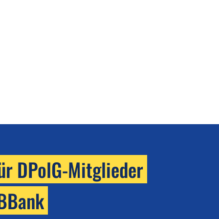
für DPolG-Mitglieder
BBBank