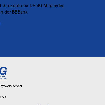
d Girokonto für DPolG Mitglieder
on der BBBank
n
eigewerkschaft
 169