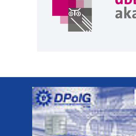
b
iedern