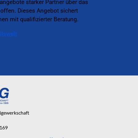
sangebote starker Partner über das
offen. Dieses Angebot sichert
en mit qualifizierter Beratung.
ilswelt
eigewerkschaft
 169