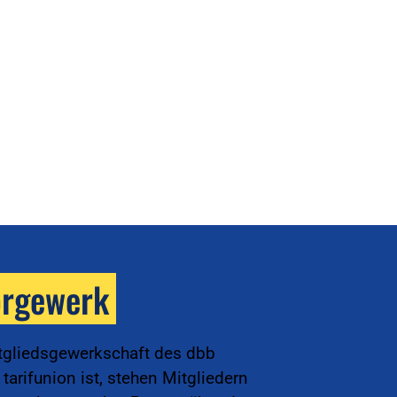
orgewerk
tgliedsgewerkschaft des dbb
arifunion ist, stehen Mitgliedern