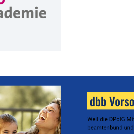
dbb Vors
Weil die DPolG Mi
beamtenbund und t