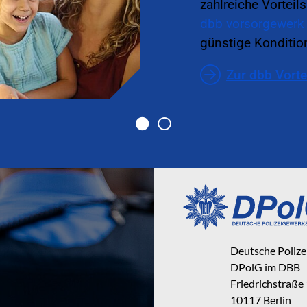
zahlreiche Vorteil
dbb vorsorgewerk
günstige Kondition
Zur dbb Vorte
Deutsche Poliz
DPolG im DBB
Friedrichstraße
10117 Berlin